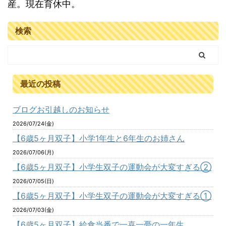
産。現在育休中。
検索
最近の投稿
ブログお引越しのお知らせ
2026/07/24(金)
【6歳5ヶ月双子】小学1年生と6年生のお姉さん
2026/07/06(月)
【6歳5ヶ月双子】小学生双子の運動会が大変すぎる②
2026/07/05(日)
【6歳5ヶ月双子】小学生双子の運動会が大変すぎる①
2026/07/03(金)
【6歳5ヶ月双子】給食当番で一喜一憂の一年生