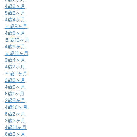
4歳3ヶ月
5歳8ヶ月
4歳4ヶ月
５歳9ヶ月
4歳5ヶ月
５歳10ヶ月
4歳6ヶ月
５歳11ヶ月
3歳4ヶ月
4歳7ヶ月
６歳0ヶ月
3歳3ヶ月
4歳9ヶ月
6歳1ヶ月
3歳6ヶ月
4歳10ヶ月
6歳2ヶ月
3歳5ヶ月
4歳11ヶ月
6歳3ヶ月