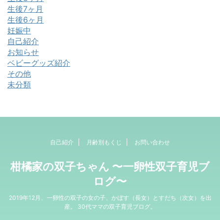
生後7ヶ月
生後6ヶ月
妊娠中
自己紹介
お知らせ
ベビーグッズ紹介
その他
未分類
自己紹介
月齢別もくじ
お問い合わせ
柑橘家の双子ちゃん 〜一卵性双子育児ブ
ログ〜
2019年12月、一卵性の双子の女の子、かぼす（長女）とすだち（次女）を出
産。 30代ママの双子育児ブログ。