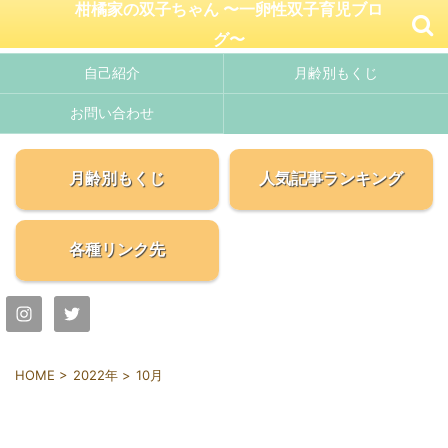
柑橘家の双子ちゃん 〜一卵性双子育児ブロ
グ〜
自己紹介
月齢別もくじ
お問い合わせ
月齢別もくじ
人気記事ランキング
各種リンク先
HOME
>
2022年
>
10月