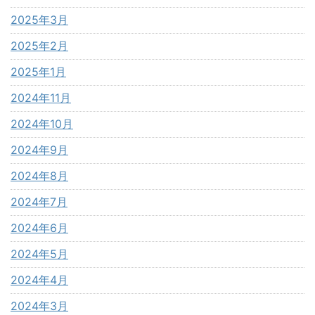
2025年3月
2025年2月
2025年1月
2024年11月
2024年10月
2024年9月
2024年8月
2024年7月
2024年6月
2024年5月
2024年4月
2024年3月