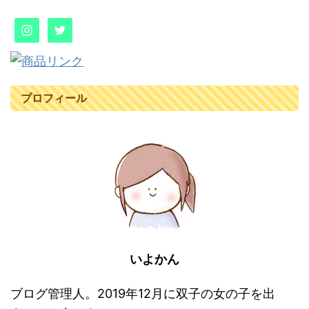
プロフィール
いよかん
ブログ管理人。2019年12月に双子の女の子を出