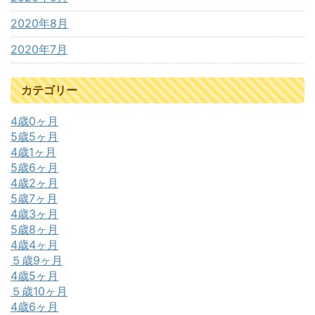
2020年8月
2020年7月
カテゴリー
4歳0ヶ月
5歳5ヶ月
4歳1ヶ月
5歳6ヶ月
4歳2ヶ月
5歳7ヶ月
4歳3ヶ月
5歳8ヶ月
4歳4ヶ月
５歳9ヶ月
4歳5ヶ月
５歳10ヶ月
4歳6ヶ月