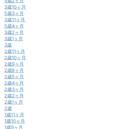
5歳2ヶ月
3歳10ヶ月
5歳3ヶ月
3歳11ヶ月
5歳4ヶ月
3歳2ヶ月
3歳1ヶ月
3歳
2歳11ヶ月
2歳10ヶ月
2歳9ヶ月
2歳8ヶ月
2歳5ヶ月
2歳4ヶ月
2歳3ヶ月
2歳2ヶ月
2歳1ヶ月
2歳
1歳11ヶ月
1歳10ヶ月
1歳9ヶ月