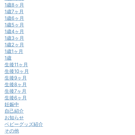
1歳8ヶ月
1歳7ヶ月
1歳6ヶ月
1歳5ヶ月
1歳4ヶ月
1歳3ヶ月
1歳2ヶ月
1歳1ヶ月
1歳
生後11ヶ月
生後10ヶ月
生後9ヶ月
生後8ヶ月
生後7ヶ月
生後6ヶ月
妊娠中
自己紹介
お知らせ
ベビーグッズ紹介
その他