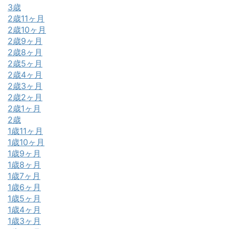
3歳
2歳11ヶ月
2歳10ヶ月
2歳9ヶ月
2歳8ヶ月
2歳5ヶ月
2歳4ヶ月
2歳3ヶ月
2歳2ヶ月
2歳1ヶ月
2歳
1歳11ヶ月
1歳10ヶ月
1歳9ヶ月
1歳8ヶ月
1歳7ヶ月
1歳6ヶ月
1歳5ヶ月
1歳4ヶ月
1歳3ヶ月