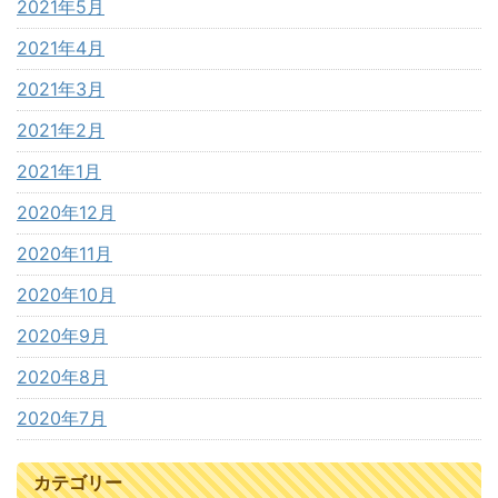
2021年5月
2021年4月
2021年3月
2021年2月
2021年1月
2020年12月
2020年11月
2020年10月
2020年9月
2020年8月
2020年7月
カテゴリー