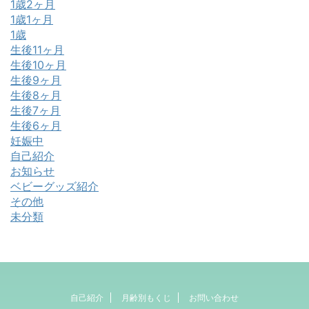
1歳2ヶ月
1歳1ヶ月
1歳
生後11ヶ月
生後10ヶ月
生後9ヶ月
生後8ヶ月
生後7ヶ月
生後6ヶ月
妊娠中
自己紹介
お知らせ
ベビーグッズ紹介
その他
未分類
自己紹介
月齢別もくじ
お問い合わせ