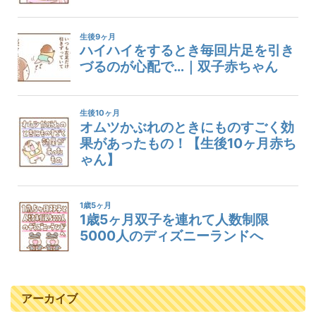
アーカイブ