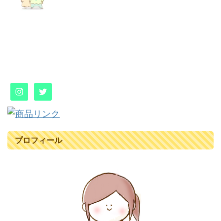
プロフィール