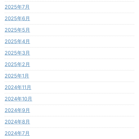
2025年7月
2025年6月
2025年5月
2025年4月
2025年3月
2025年2月
2025年1月
2024年11月
2024年10月
2024年9月
2024年8月
2024年7月