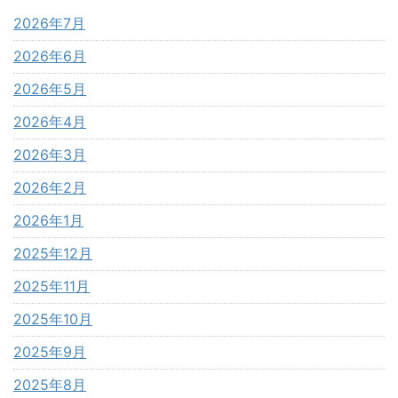
2026年7月
2026年6月
2026年5月
2026年4月
2026年3月
2026年2月
2026年1月
2025年12月
2025年11月
2025年10月
2025年9月
2025年8月