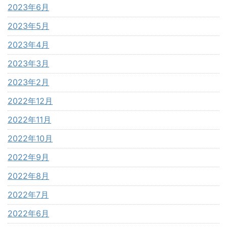
2023年6月
2023年5月
2023年4月
2023年3月
2023年2月
2022年12月
2022年11月
2022年10月
2022年9月
2022年8月
2022年7月
2022年6月