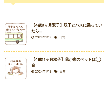
【4歳9ヶ月双子】双子とバスに乗ってい
たら…
2024/11/17
日常
【4歳11ヶ月双子】我が家のベッドは◯
台
2024/11/12
日常