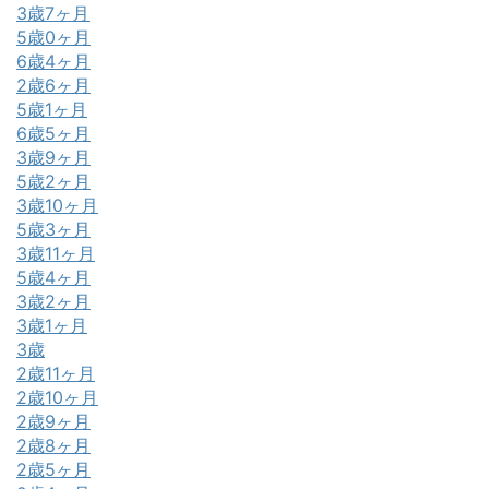
3歳7ヶ月
5歳0ヶ月
6歳4ヶ月
2歳6ヶ月
5歳1ヶ月
6歳5ヶ月
3歳9ヶ月
5歳2ヶ月
3歳10ヶ月
5歳3ヶ月
3歳11ヶ月
5歳4ヶ月
3歳2ヶ月
3歳1ヶ月
3歳
2歳11ヶ月
2歳10ヶ月
2歳9ヶ月
2歳8ヶ月
2歳5ヶ月