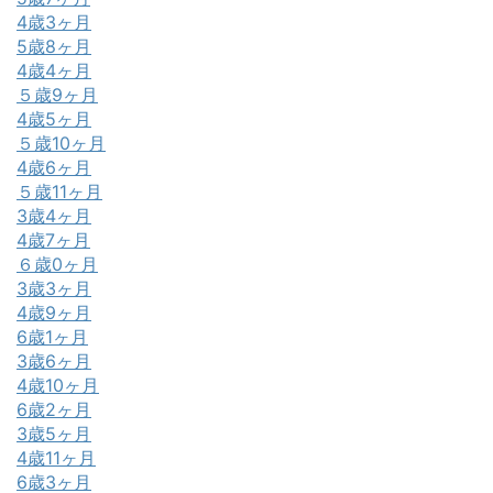
4歳3ヶ月
5歳8ヶ月
4歳4ヶ月
５歳9ヶ月
4歳5ヶ月
５歳10ヶ月
4歳6ヶ月
５歳11ヶ月
3歳4ヶ月
4歳7ヶ月
６歳0ヶ月
3歳3ヶ月
4歳9ヶ月
6歳1ヶ月
3歳6ヶ月
4歳10ヶ月
6歳2ヶ月
3歳5ヶ月
4歳11ヶ月
6歳3ヶ月