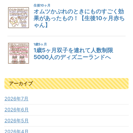
アーカイブ
2026年7月
2026年6月
2026年5月
2026年4月