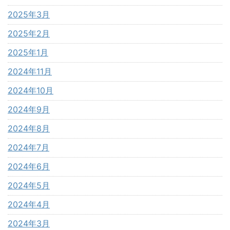
2025年3月
2025年2月
2025年1月
2024年11月
2024年10月
2024年9月
2024年8月
2024年7月
2024年6月
2024年5月
2024年4月
2024年3月