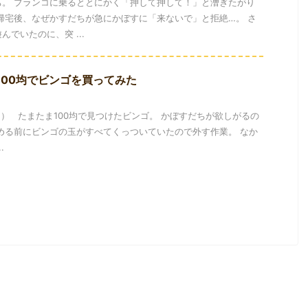
ち。 ブランコに乗るととにかく「押して押して！」と漕ぎたがり
帰宅後、なぜかすだちが急にかぼすに「来ないで」と拒絶…。 さ
でいたのに、突 ...
100均でビンゴを買ってみた
） たまたま100均で見つけたビンゴ。 かぼすだちが欲しがるの
める前にビンゴの玉がすべてくっついていたので外す作業。 なか
.