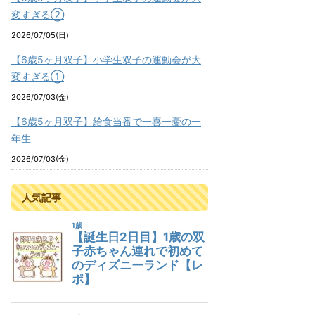
変すぎる②
2026/07/05(日)
【6歳5ヶ月双子】小学生双子の運動会が大
変すぎる①
2026/07/03(金)
【6歳5ヶ月双子】給食当番で一喜一憂の一
年生
2026/07/03(金)
人気記事