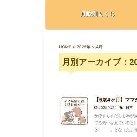
月齢別もくじ
HOME
>
2025年
>
4月
月別アーカイブ：20
【5歳4ヶ月】ママ
2025/4/24
日常
かぼすもすだちも私が
てる最中を見ていると
さ！！！」となったようで