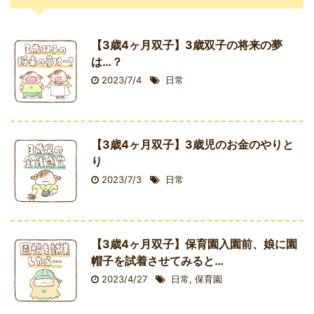
【3歳4ヶ月双子】3歳双子の将来の夢
は…？
2023/7/4
日常
【3歳4ヶ月双子】3歳児のお金のやりと
り
2023/7/3
日常
【3歳4ヶ月双子】保育園入園前、娘に園
帽子を試着させてみると…
2023/4/27
日常
,
保育園