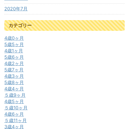
2020年7月
カテゴリー
4歳0ヶ月
5歳5ヶ月
4歳1ヶ月
5歳6ヶ月
4歳2ヶ月
5歳7ヶ月
4歳3ヶ月
5歳8ヶ月
4歳4ヶ月
５歳9ヶ月
4歳5ヶ月
５歳10ヶ月
4歳6ヶ月
５歳11ヶ月
3歳4ヶ月