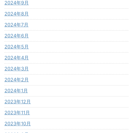
2024年9月
2024年8月
2024年7月
2024年6月
2024年5月
2024年4月
2024年3月
2024年2月
2024年1月
2023年12月
2023年11月
2023年10月