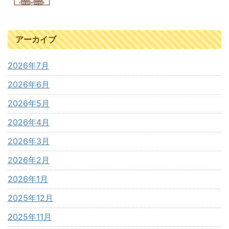
アーカイブ
2026年7月
2026年6月
2026年5月
2026年4月
2026年3月
2026年2月
2026年1月
2025年12月
2025年11月