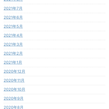
2021年7月
2021年6月
2021年5月
2021年4月
2021年3月
2021年2月
2021年1月
2020年12月
2020年11月
2020年10月
2020年9月
2020年8月