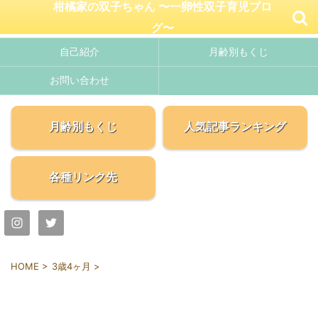
柑橘家の双子ちゃん 〜一卵性双子育児ブロ
グ〜
自己紹介
月齢別もくじ
お問い合わせ
月齢別もくじ
人気記事ランキング
各種リンク先
HOME
>
3歳4ヶ月
>