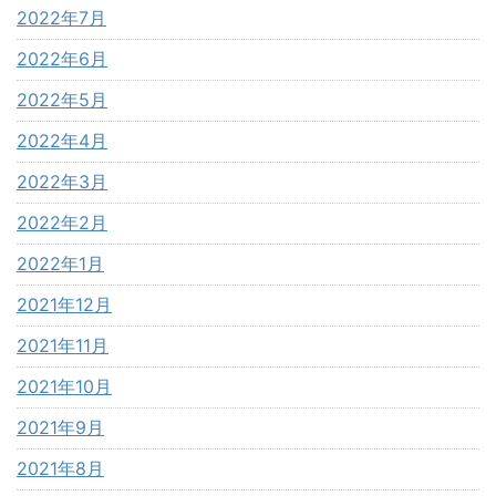
2022年7月
2022年6月
2022年5月
2022年4月
2022年3月
2022年2月
2022年1月
2021年12月
2021年11月
2021年10月
2021年9月
2021年8月