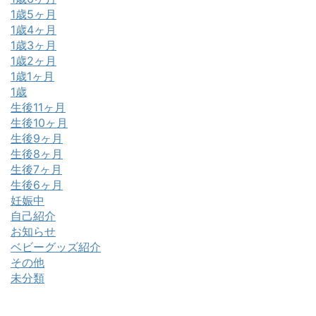
1歳5ヶ月
1歳4ヶ月
1歳3ヶ月
1歳2ヶ月
1歳1ヶ月
1歳
生後11ヶ月
生後10ヶ月
生後9ヶ月
生後8ヶ月
生後7ヶ月
生後6ヶ月
妊娠中
自己紹介
お知らせ
ベビーグッズ紹介
その他
未分類