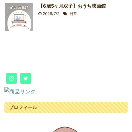
【6歳5ヶ月双子】おうち映画館
2026/7/2
日常
プロフィール