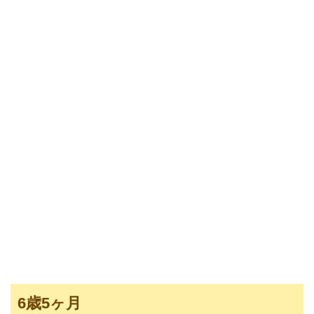
6歳5ヶ月