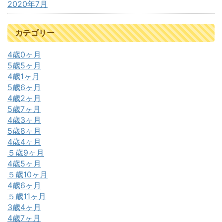
2020年7月
カテゴリー
4歳0ヶ月
5歳5ヶ月
4歳1ヶ月
5歳6ヶ月
4歳2ヶ月
5歳7ヶ月
4歳3ヶ月
5歳8ヶ月
4歳4ヶ月
５歳9ヶ月
4歳5ヶ月
５歳10ヶ月
4歳6ヶ月
５歳11ヶ月
3歳4ヶ月
4歳7ヶ月