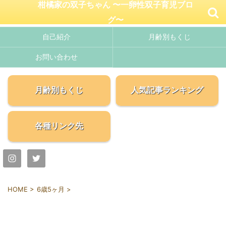
柑橘家の双子ちゃん 〜一卵性双子育児ブロ
グ〜
自己紹介
月齢別もくじ
お問い合わせ
月齢別もくじ
人気記事ランキング
各種リンク先
HOME
>
6歳5ヶ月
>