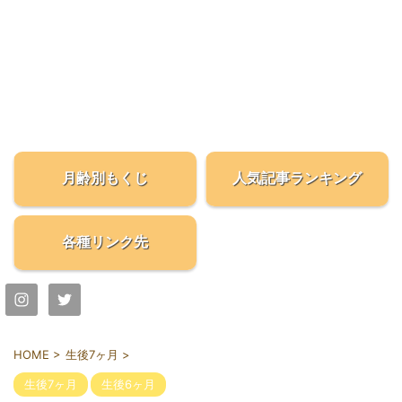
月齢別もくじ
人気記事ランキング
各種リンク先
HOME
>
生後7ヶ月
>
生後7ヶ月
生後6ヶ月