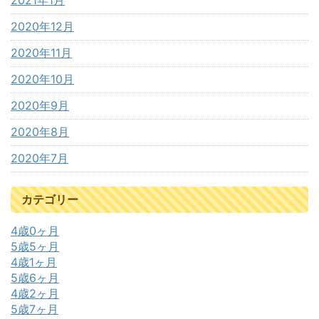
2021年1月
2020年12月
2020年11月
2020年10月
2020年9月
2020年8月
2020年7月
カテゴリー
4歳0ヶ月
5歳5ヶ月
4歳1ヶ月
5歳6ヶ月
4歳2ヶ月
5歳7ヶ月