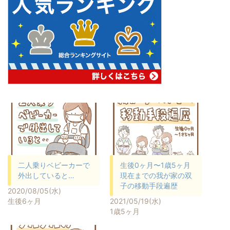
二人乗りベビーカーで
生後0ヶ月〜1歳5ヶ月
外出していると…
現在までの我が家の双
子の移動手段遍歴
2020/08/05(水)
生後6ヶ月
2021/05/19(水)
1歳5ヶ月