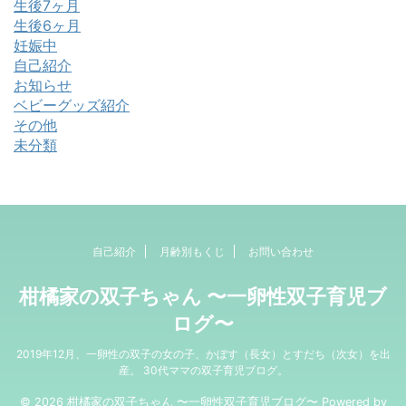
生後7ヶ月
生後6ヶ月
妊娠中
自己紹介
お知らせ
ベビーグッズ紹介
その他
未分類
自己紹介
月齢別もくじ
お問い合わせ
柑橘家の双子ちゃん 〜一卵性双子育児ブ
ログ〜
2019年12月、一卵性の双子の女の子、かぼす（長女）とすだち（次女）を出
産。 30代ママの双子育児ブログ。
© 2026 柑橘家の双子ちゃん 〜一卵性双子育児ブログ〜 Powered by