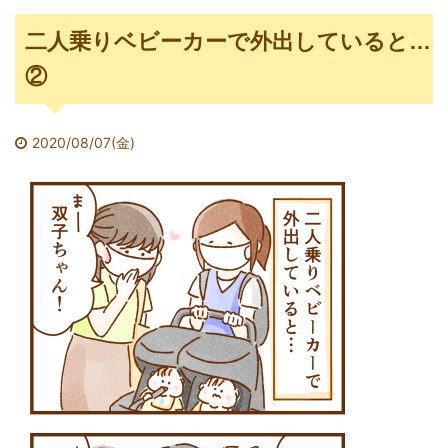
二人乗りベビーカーで外出していると…
②
2020/08/07(金)