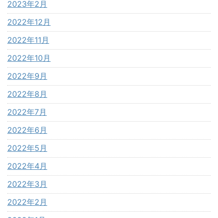
2023年2月
2022年12月
2022年11月
2022年10月
2022年9月
2022年8月
2022年7月
2022年6月
2022年5月
2022年4月
2022年3月
2022年2月