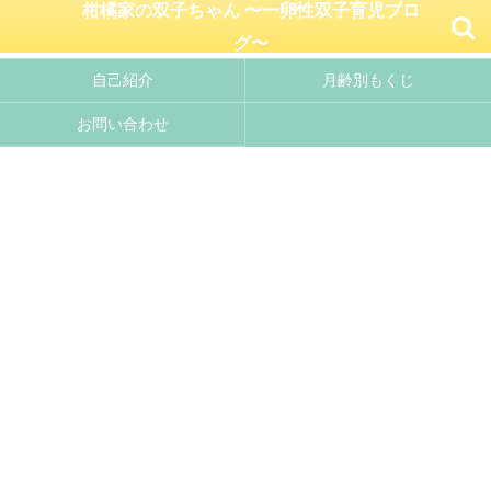
柑橘家の双子ちゃん 〜一卵性双子育児ブロ
グ〜
自己紹介
月齢別もくじ
お問い合わせ