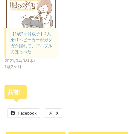
【1歳2ヶ月双子】2人
乗りベビーカーがガタ
ガタ揺れて、プルプル
のほっぺた
2021/04/08(木)
1歳2ヶ月
共有:
Facebook
X