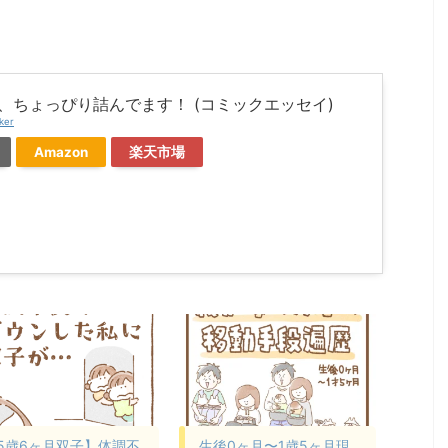
、ちょっぴり詰んでます！ (コミックエッセイ)
ker
Amazon
楽天市場
5歳6ヶ月双子】体調不
生後0ヶ月〜1歳5ヶ月現