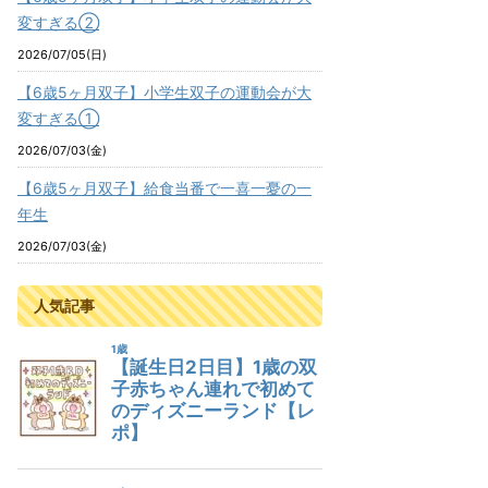
変すぎる②
2026/07/05(日)
【6歳5ヶ月双子】小学生双子の運動会が大
変すぎる①
2026/07/03(金)
【6歳5ヶ月双子】給食当番で一喜一憂の一
年生
2026/07/03(金)
人気記事