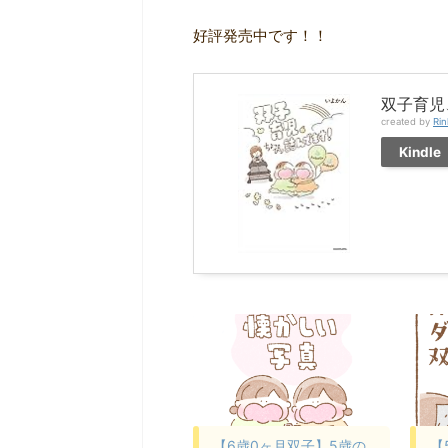
好評発売中です！！
双子育児
created by
Rin
Kindle
【6歳0ヶ月双子】5歳の
【