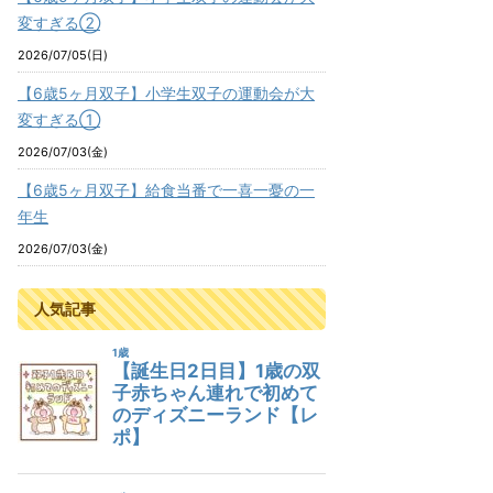
変すぎる②
2026/07/05(日)
【6歳5ヶ月双子】小学生双子の運動会が大
変すぎる①
2026/07/03(金)
【6歳5ヶ月双子】給食当番で一喜一憂の一
年生
2026/07/03(金)
人気記事