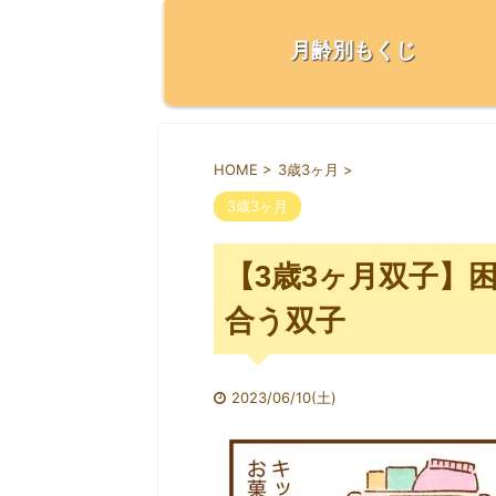
月齢別もくじ
HOME
>
3歳3ヶ月
>
3歳3ヶ月
【3歳3ヶ月双子】
合う双子
2023/06/10(土)