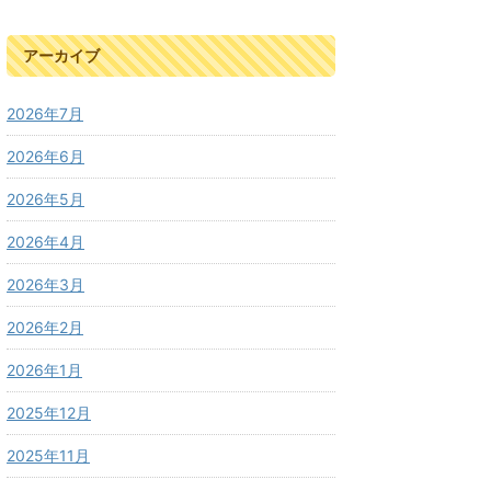
アーカイブ
2026年7月
2026年6月
2026年5月
2026年4月
2026年3月
2026年2月
2026年1月
2025年12月
2025年11月