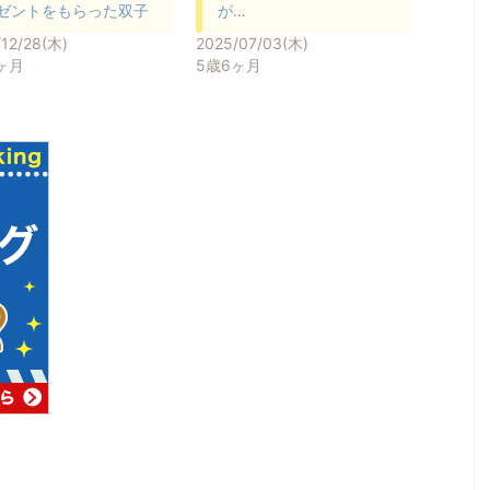
ゼントをもらった双子
が…
/12/28(木)
2025/07/03(木)
ヶ月
5歳6ヶ月