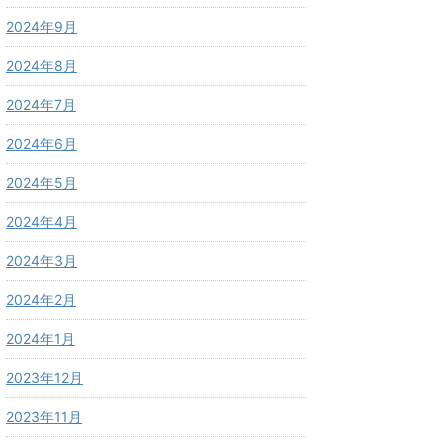
2024年9月
2024年8月
2024年7月
2024年6月
2024年5月
2024年4月
2024年3月
2024年2月
2024年1月
2023年12月
2023年11月