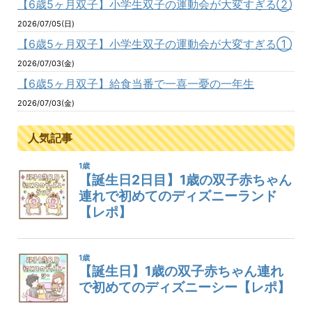
【6歳5ヶ月双子】小学生双子の運動会が大変すぎる②
2026/07/05(日)
【6歳5ヶ月双子】小学生双子の運動会が大変すぎる①
2026/07/03(金)
【6歳5ヶ月双子】給食当番で一喜一憂の一年生
2026/07/03(金)
人気記事