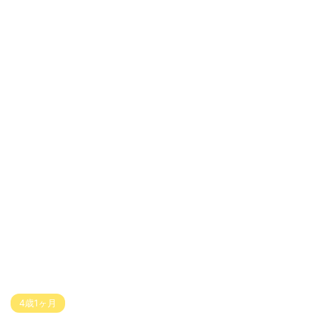
4歳1ヶ月