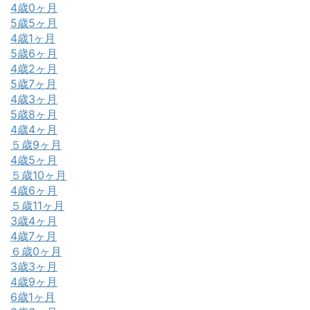
4歳0ヶ月
5歳5ヶ月
4歳1ヶ月
5歳6ヶ月
4歳2ヶ月
5歳7ヶ月
4歳3ヶ月
5歳8ヶ月
4歳4ヶ月
５歳9ヶ月
4歳5ヶ月
５歳10ヶ月
4歳6ヶ月
５歳11ヶ月
3歳4ヶ月
4歳7ヶ月
６歳0ヶ月
3歳3ヶ月
4歳9ヶ月
6歳1ヶ月