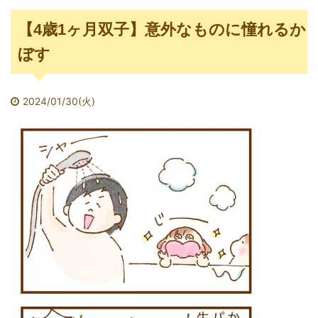
【4歳1ヶ月双子】意外なものに憧れるか
ぼす
2024/01/30(火)