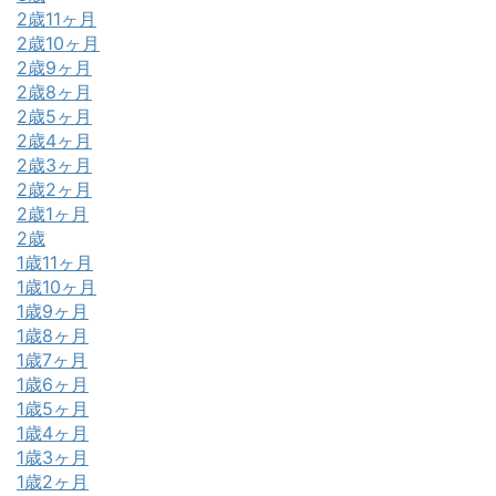
2歳11ヶ月
2歳10ヶ月
2歳9ヶ月
2歳8ヶ月
2歳5ヶ月
2歳4ヶ月
2歳3ヶ月
2歳2ヶ月
2歳1ヶ月
2歳
1歳11ヶ月
1歳10ヶ月
1歳9ヶ月
1歳8ヶ月
1歳7ヶ月
1歳6ヶ月
1歳5ヶ月
1歳4ヶ月
1歳3ヶ月
1歳2ヶ月