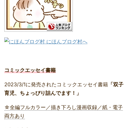
コミックエッセイ書籍
2023/3/1に発売されたコミックエッセイ書籍
「双子
育児、ちょっぴり詰んでます！」
☆全編フルカラー／描き下ろし漫画収録／紙・電子
両方あり