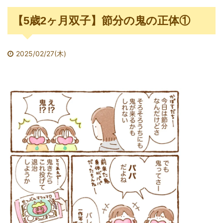
【5歳2ヶ月双子】節分の鬼の正体①
2025/02/27(木)