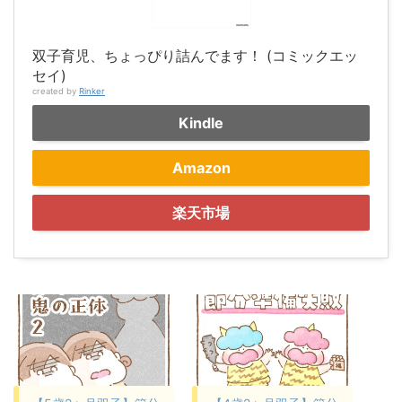
双子育児、ちょっぴり詰んでます！ (コミックエッ
セイ)
created by
Rinker
Kindle
Amazon
楽天市場