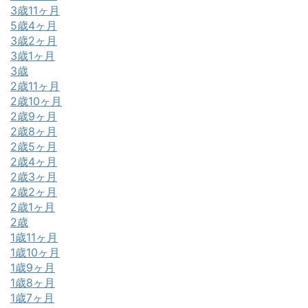
3歳11ヶ月
5歳4ヶ月
3歳2ヶ月
3歳1ヶ月
3歳
2歳11ヶ月
2歳10ヶ月
2歳9ヶ月
2歳8ヶ月
2歳5ヶ月
2歳4ヶ月
2歳3ヶ月
2歳2ヶ月
2歳1ヶ月
2歳
1歳11ヶ月
1歳10ヶ月
1歳9ヶ月
1歳8ヶ月
1歳7ヶ月