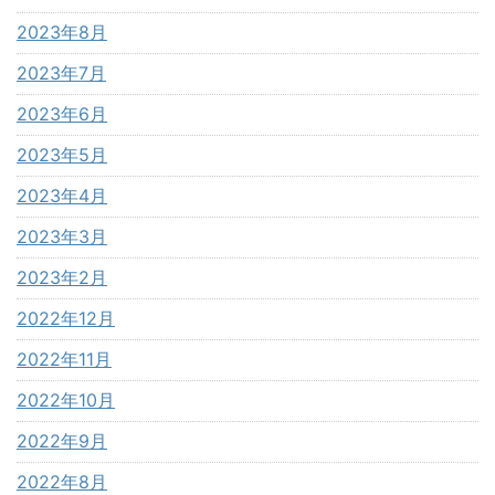
2023年8月
2023年7月
2023年6月
2023年5月
2023年4月
2023年3月
2023年2月
2022年12月
2022年11月
2022年10月
2022年9月
2022年8月