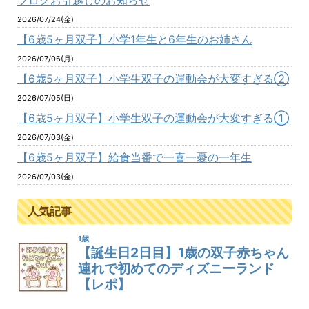
ブログお引越しのお知らせ
2026/07/24(金)
【6歳5ヶ月双子】小学1年生と6年生のお姉さん
2026/07/06(月)
【6歳5ヶ月双子】小学生双子の運動会が大変すぎる②
2026/07/05(日)
【6歳5ヶ月双子】小学生双子の運動会が大変すぎる①
2026/07/03(金)
【6歳5ヶ月双子】給食当番で一喜一憂の一年生
2026/07/03(金)
人気記事