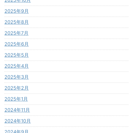
2025年9月
2025年8月
2025年7月
2025年6月
2025年5月
2025年4月
2025年3月
2025年2月
2025年1月
2024年11月
2024年10月
2024年9月