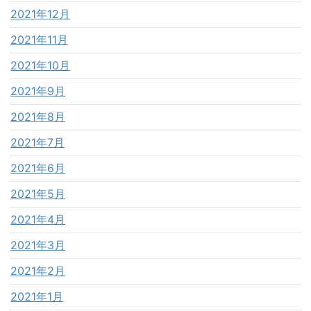
2021年12月
2021年11月
2021年10月
2021年9月
2021年8月
2021年7月
2021年6月
2021年5月
2021年4月
2021年3月
2021年2月
2021年1月