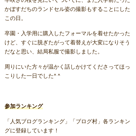
かぼすだちのランドセル姿の撮影もすることにした
この日。
卒園・入学用に購入したフォーマルを着せたかった
けど、すぐに脱ぎたがって着替えが大変になりそう
だなと思い、結局私服で撮影しました。
周りにいた方々が温かく話しかけてくださってほっ
こりした一日でした^ ^
参加ランキング
「人気ブログランキング」「ブログ村」各ランキン
グに登録しています！