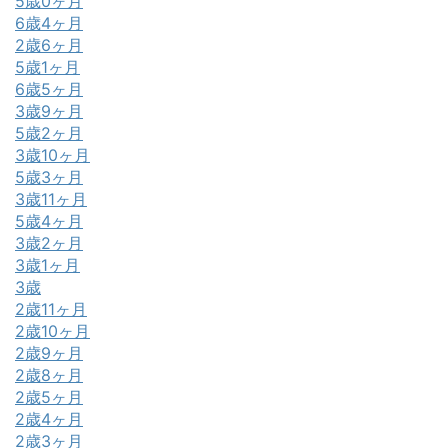
5歳0ヶ月
6歳4ヶ月
2歳6ヶ月
5歳1ヶ月
6歳5ヶ月
3歳9ヶ月
5歳2ヶ月
3歳10ヶ月
5歳3ヶ月
3歳11ヶ月
5歳4ヶ月
3歳2ヶ月
3歳1ヶ月
3歳
2歳11ヶ月
2歳10ヶ月
2歳9ヶ月
2歳8ヶ月
2歳5ヶ月
2歳4ヶ月
2歳3ヶ月