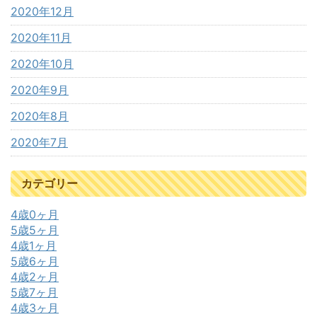
2020年12月
2020年11月
2020年10月
2020年9月
2020年8月
2020年7月
カテゴリー
4歳0ヶ月
5歳5ヶ月
4歳1ヶ月
5歳6ヶ月
4歳2ヶ月
5歳7ヶ月
4歳3ヶ月