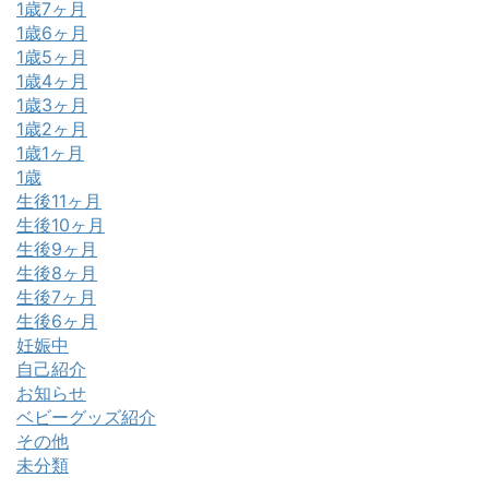
1歳7ヶ月
1歳6ヶ月
1歳5ヶ月
1歳4ヶ月
1歳3ヶ月
1歳2ヶ月
1歳1ヶ月
1歳
生後11ヶ月
生後10ヶ月
生後9ヶ月
生後8ヶ月
生後7ヶ月
生後6ヶ月
妊娠中
自己紹介
お知らせ
ベビーグッズ紹介
その他
未分類