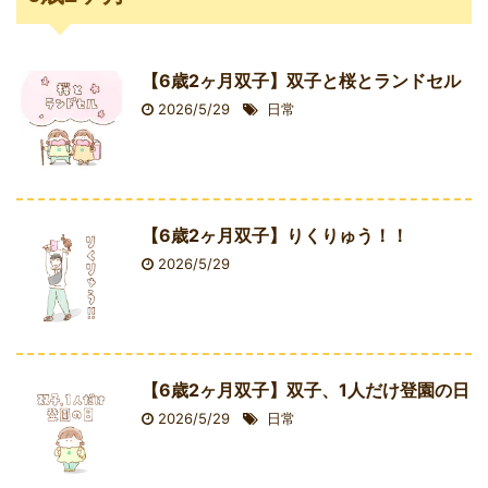
【6歳2ヶ月双子】双子と桜とランドセル
2026/5/29
日常
【6歳2ヶ月双子】りくりゅう！！
2026/5/29
【6歳2ヶ月双子】双子、1人だけ登園の日
2026/5/29
日常