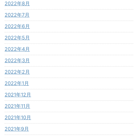
2022年8月
2022年7月
2022年6月
2022年5月
2022年4月
2022年3月
2022年2月
2022年1月
2021年12月
2021年11月
2021年10月
2021年9月