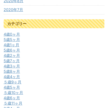
2020年8月
2020年7月
カテゴリー
4歳0ヶ月
5歳5ヶ月
4歳1ヶ月
5歳6ヶ月
4歳2ヶ月
5歳7ヶ月
4歳3ヶ月
5歳8ヶ月
4歳4ヶ月
５歳9ヶ月
4歳5ヶ月
５歳10ヶ月
4歳6ヶ月
５歳11ヶ月