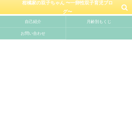
柑橘家の双子ちゃん 〜一卵性双子育児ブロ
グ〜
自己紹介
月齢別もくじ
お問い合わせ