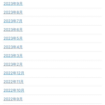
2023年9月
2023年8月
2023年7月
2023年6月
2023年5月
2023年4月
2023年3月
2023年2月
2022年12月
2022年11月
2022年10月
2022年9月