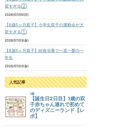
変すぎる②
2026/07/05(日)
【6歳5ヶ月双子】小学生双子の運動会が大
変すぎる①
2026/07/03(金)
【6歳5ヶ月双子】給食当番で一喜一憂の一
年生
2026/07/03(金)
人気記事