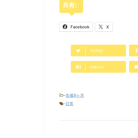
共有:
Facebook
X
Twitter
Hatena
-
生後9ヶ月
-
日常