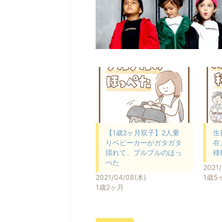
【1歳2ヶ月双子】2人乗
生
りベビーカーがガタガタ
在
揺れて、プルプルのほっ
移
ぺた
2021
2021/04/08(木)
1歳5
1歳2ヶ月