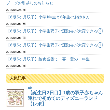
ブログお引越しのお知らせ
2026/07/24(金)
【6歳5ヶ月双子】小学1年生と6年生のお姉さん
2026/07/06(月)
【6歳5ヶ月双子】小学生双子の運動会が大変すぎる②
2026/07/05(日)
【6歳5ヶ月双子】小学生双子の運動会が大変すぎる①
2026/07/03(金)
【6歳5ヶ月双子】給食当番で一喜一憂の一年生
2026/07/03(金)
人気記事