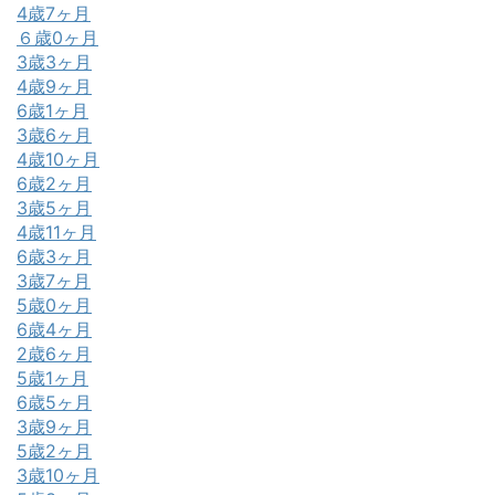
4歳7ヶ月
６歳0ヶ月
3歳3ヶ月
4歳9ヶ月
6歳1ヶ月
3歳6ヶ月
4歳10ヶ月
6歳2ヶ月
3歳5ヶ月
4歳11ヶ月
6歳3ヶ月
3歳7ヶ月
5歳0ヶ月
6歳4ヶ月
2歳6ヶ月
5歳1ヶ月
6歳5ヶ月
3歳9ヶ月
5歳2ヶ月
3歳10ヶ月