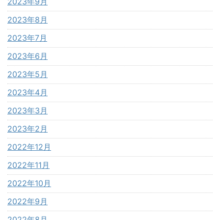
2023年9月
2023年8月
2023年7月
2023年6月
2023年5月
2023年4月
2023年3月
2023年2月
2022年12月
2022年11月
2022年10月
2022年9月
2022年8月