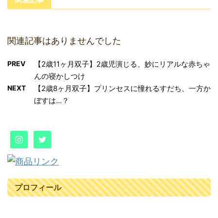
関連記事はありませんでした
PREV
【2歳11ヶ月双子】2歳児演じる、妙にリアルな赤ちゃ
んの寝かしつけ
NEXT
【2歳8ヶ月双子】プリンセスに憧れるすだち、一方か
ぼすは…？
プロフィール