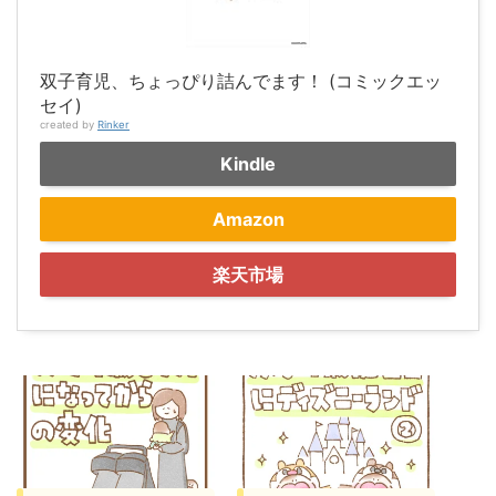
双子育児、ちょっぴり詰んでます！ (コミックエッ
セイ)
created by
Rinker
Kindle
Amazon
楽天市場