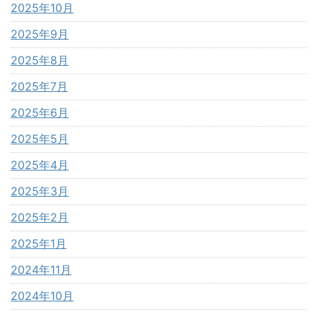
2025年10月
2025年9月
2025年8月
2025年7月
2025年6月
2025年5月
2025年4月
2025年3月
2025年2月
2025年1月
2024年11月
2024年10月