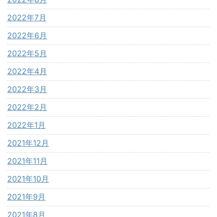
2022年7月
2022年6月
2022年5月
2022年4月
2022年3月
2022年2月
2022年1月
2021年12月
2021年11月
2021年10月
2021年9月
2021年8月