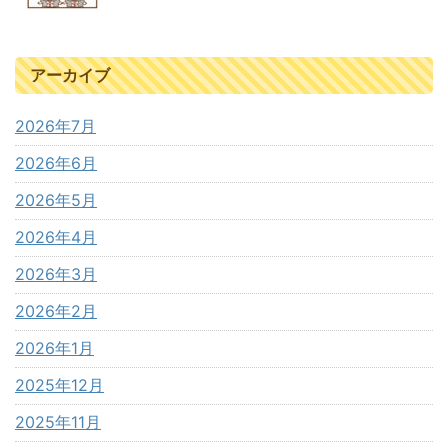
アーカイブ
2026年7月
2026年6月
2026年5月
2026年4月
2026年3月
2026年2月
2026年1月
2025年12月
2025年11月