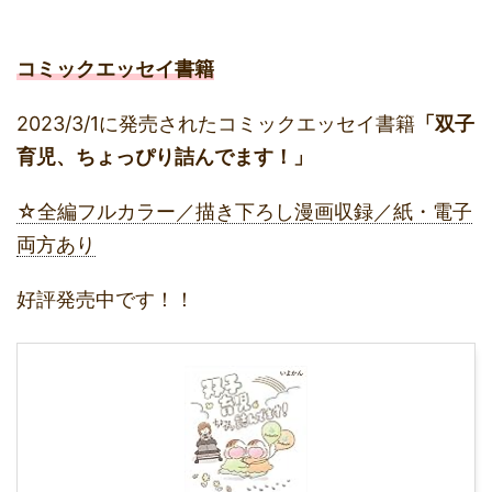
コミックエッセイ書籍
2023/3/1に発売されたコミックエッセイ書籍
「双子
育児、ちょっぴり詰んでます！」
☆全編フルカラー／描き下ろし漫画収録／紙・電子
両方あり
好評発売中です！！