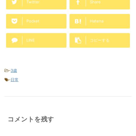
Twitter
Share
Pocket
Hatena
LINE
コピーする
-
3歳
-
日常
コメントを残す