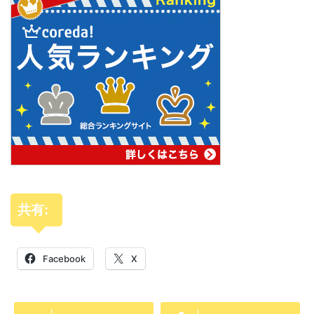
共有:
Facebook
X