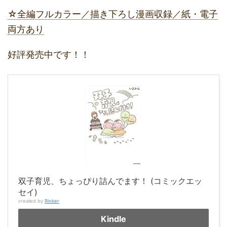
☆全編フルカラー／描き下ろし漫画収録／紙・電子
両方あり
好評発売中です！！
双子育児、ちょっぴり詰んでます！ (コミックエッ
セイ)
created by
Rinker
Kindle