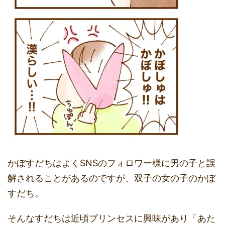
かぼすだちはよくSNSのフォロワー様に男の子と誤
解されることがあるのですが、双子の女の子のかぼ
すだち。
そんなすだちは近頃プリンセスに興味があり「あた