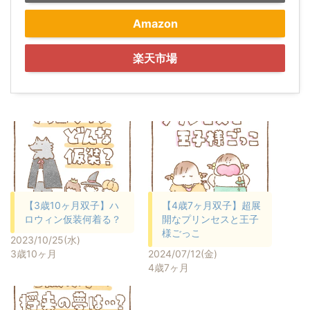
Amazon
楽天市場
【3歳10ヶ月双子】ハ
【4歳7ヶ月双子】超展
ロウィン仮装何着る？
開なプリンセスと王子
様ごっこ
2023/10/25(水)
3歳10ヶ月
2024/07/12(金)
4歳7ヶ月