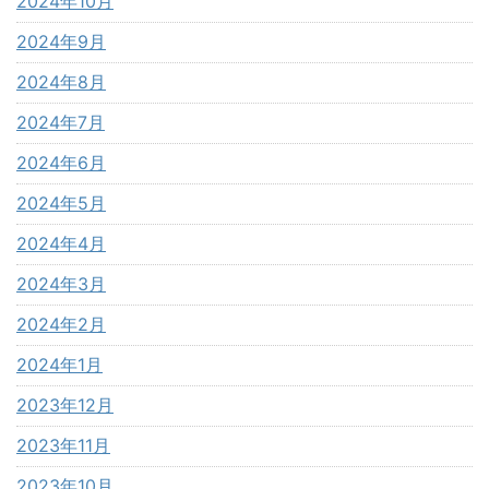
2024年10月
2024年9月
2024年8月
2024年7月
2024年6月
2024年5月
2024年4月
2024年3月
2024年2月
2024年1月
2023年12月
2023年11月
2023年10月