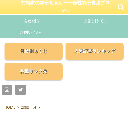
柑橘家の双子ちゃん 〜一卵性双子育児ブロ
グ〜
自己紹介
月齢別もくじ
お問い合わせ
月齢別もくじ
人気記事ランキング
各種リンク先
HOME
>
2歳8ヶ月
>