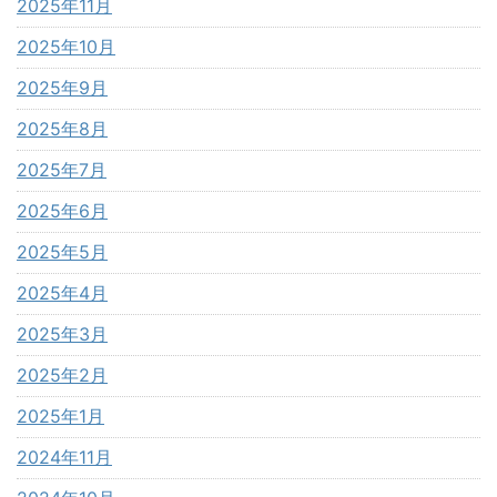
2025年11月
2025年10月
2025年9月
2025年8月
2025年7月
2025年6月
2025年5月
2025年4月
2025年3月
2025年2月
2025年1月
2024年11月