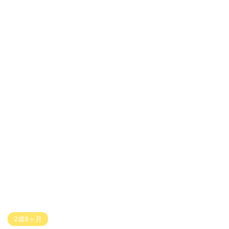
2歳8ヶ月