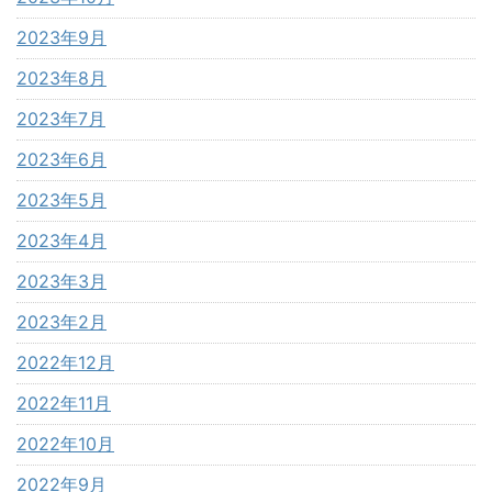
2023年9月
2023年8月
2023年7月
2023年6月
2023年5月
2023年4月
2023年3月
2023年2月
2022年12月
2022年11月
2022年10月
2022年9月