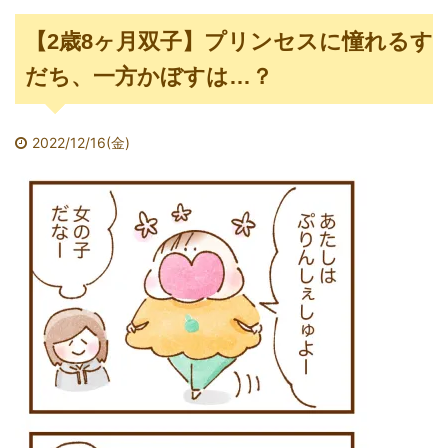
【2歳8ヶ月双子】プリンセスに憧れるす
だち、一方かぼすは…？
2022/12/16(金)