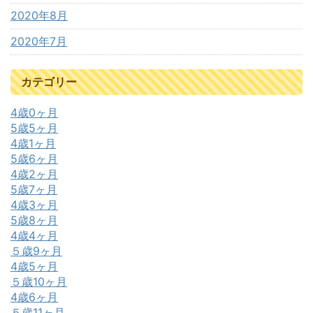
2020年8月
2020年7月
カテゴリー
4歳0ヶ月
5歳5ヶ月
4歳1ヶ月
5歳6ヶ月
4歳2ヶ月
5歳7ヶ月
4歳3ヶ月
5歳8ヶ月
4歳4ヶ月
５歳9ヶ月
4歳5ヶ月
５歳10ヶ月
4歳6ヶ月
５歳11ヶ月