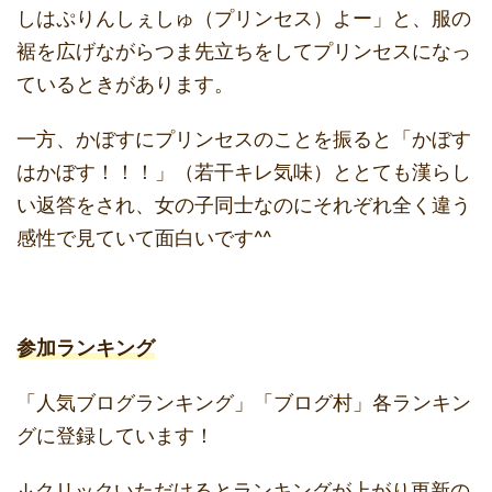
しはぷりんしぇしゅ（プリンセス）よー」と、服の
裾を広げながらつま先立ちをしてプリンセスになっ
ているときがあります。
一方、かぼすにプリンセスのことを振ると「かぼす
はかぼす！！！」（若干キレ気味）ととても漢らし
い返答をされ、女の子同士なのにそれぞれ全く違う
感性で見ていて面白いです^^
参加ランキング
「人気ブログランキング」「ブログ村」各ランキン
グに登録しています！
↓クリックいただけるとランキングが上がり更新の